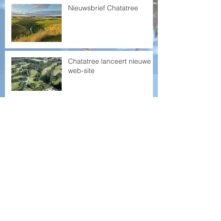
Nieuwsbrief Chatatree
Chatatree lanceert nieuwe
web-site
Afscheid van OGZ
Zoek op tags
photo
video