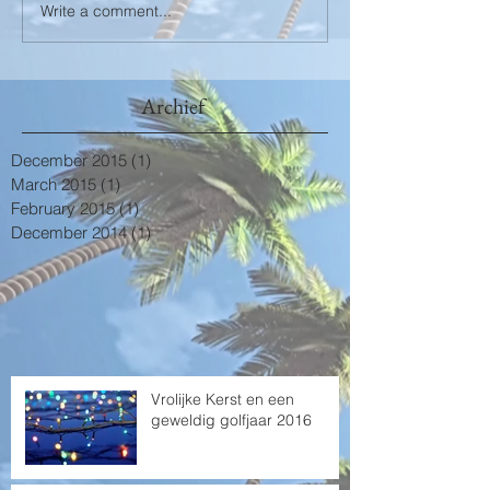
Write a comment...
Archief
December 2015
(1)
1 post
March 2015
(1)
1 post
February 2015
(1)
1 post
December 2014
(1)
1 post
Vrolijke Kerst en een
geweldig golfjaar 2016