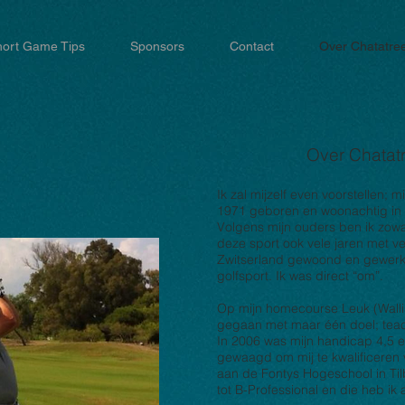
hort Game Tips
Sponsors
Contact
Over Chatatre
Over Chatat
Ik zal mijzelf even voorstellen;
1971 geboren en woonachtig in
Volgens mijn ouders ben ik zow
deze sport ook vele jaren met ve
Zwitserland gewoond en gewerkt
golfsport.
Ik was direct “om”.
Op mijn homecourse Leuk (Wallis
gegaan met maar één doel; teac
In 2006 was mijn handicap 4,5 
gewaagd om mij te kwalificeren 
aan de Fontys Hogeschool in Til
tot B-Professional en die heb ik