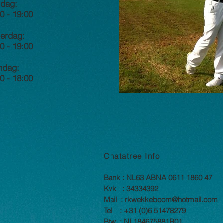
jdag:
0 - 19:00
terdag:
0 - 19:00
ndag:
0 - 18:00
Chatatree Info
Bank : NL63 ABNA 0611 1860 47
Kvk : 34334392
Mail :
rkwekkeboom@hotmail.com
Tel : +31 (0)6 51478279
Btw : NL184675881B01