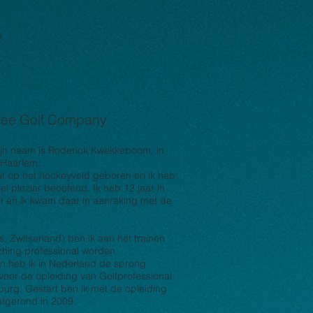
e
ree Golf Company
 mijn naam is Roderick Kwekkeboom, in
 Haarlem.
at op het hockeyveld geboren en ik heb
el plezier beoefend. Ik heb 12 jaar in
 en ik kwam daar in aanraking met de
, Zwitserland) ben ik aan het trainen
hing professional worden.
en heb ik in Nederland de sprong
voor de opleiding van Golfprofessional
burg. Gestart ben ik met de opleiding
 afgerond in 2009.