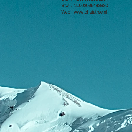
Btw : NL002066482B30
Web :
www.chatatree.nl