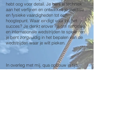
hebt oog voor detail. Je bent je techniek
aan het verfijnen en ontwikkelt je mentale
en fysieke vaardigheden tot een
hoogtepunt. Waar eindigt voor jou het
succes? Je denkt erover na om nationale
en internationale wedstrijden te spelen en
je bent zorgvuldig in het bepalen van de
wedstrijden waar je wilt pieken.
In overleg met mij, qua opbouw in tijd,
lessen en oefenen, maken wij een
geschikt programma om deze stap te
doorlopen.
© 2015 by Chatatree Golf Company
.